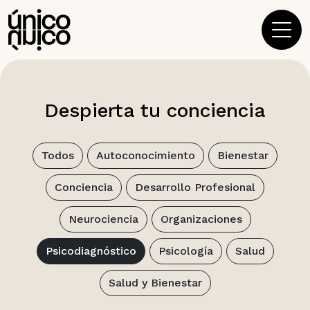
Main Navigation
Despierta tu conciencia
Todos
Autoconocimiento
Bienestar
Conciencia
Desarrollo Profesional
Neurociencia
Organizaciones
Psicodiagnóstico
Psicología
Salud
Salud y Bienestar